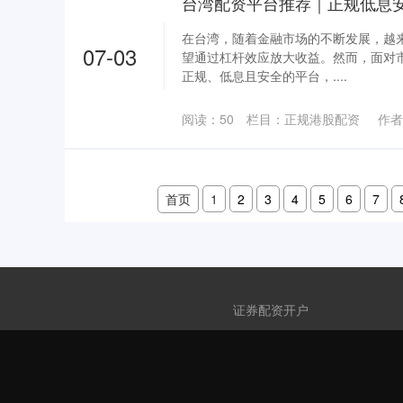
台湾配资平台推荐｜正规低息
在台湾，随着金融市场的不断发展，越
07-03
望通过杠杆效应放大收益。然而，面对
正规、低息且安全的平台，....
阅读：
50
栏目：
正规港股配资
作者
首页
1
2
3
4
5
6
7
证券配资开户