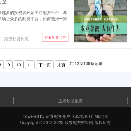
安全
来越多的投资者开始关注配资平台，希
市场上众多的配资平台，如何选择一家
炒股配资门户
：期货配资利息
共
12
页
138
条记录
8
9
10
11
下一页
末页
正规炒股配资
Powered by
证券配资开户
RSS地图
HTML地图
Copyright
© 2013-2025
股票配资财经网
版权所有