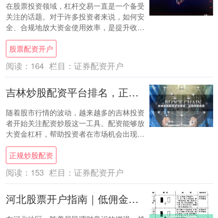
在股票投资领域，杠杆交易一直是一个备受
关注的话题。对于许多投资者来说，如何安
全、合规地放大资金使用效率，是提升收益
的关键。配资台作为一款专业的股票杠杆工
股票配资开户
具，正逐....
阅读：
164
栏目：
证券配资开户
吉林炒股配资平台排名，正规安全低息
随着股市行情的波动，越来越多的吉林投资
者开始关注配资炒股这一工具。配资能够放
大资金杠杆，帮助投资者在市场机会出现时
获取更高收益。然而，面对市场上众多的配
正规炒股配资
资平台，....
阅读：
153
栏目：
证券配资开户
河北股票开户指南｜低佣金流程解析