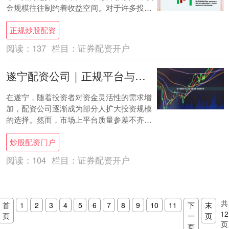
金规模往往制约着收益空间。对于许多投资
者而言，股票配资平台提供了一种放大资
正规炒股配资
金、提....
阅读：
137
栏目：
证券配资开户
遂宁配资公司｜正规平台与安全选择指南
在遂宁，随着投资者对资金灵活性的需求增
加，配资公司逐渐成为部分人扩大投资规模
的选择。然而，市场上平台质量参差不齐炒
股配资门户，如何辨别正规平台、保障资金
炒股配资门户
安全，是....
阅读：
104
栏目：
证券配资开户
共
首
1
2
3
4
5
6
7
8
9
10
11
下
末
12
页
一
页
页
页