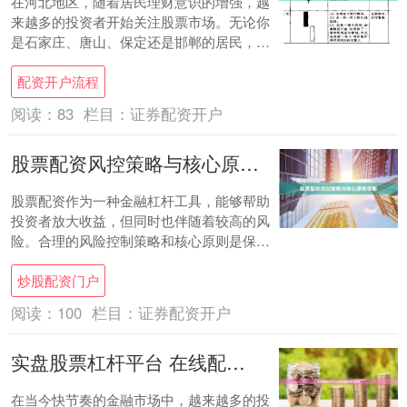
在河北地区，随着居民理财意识的增强，越
来越多的投资者开始关注股票市场。无论你
是石家庄、唐山、保定还是邯郸的居民，开
通一个低佣金的股票账户都是进入股市的第
配资开户流程
一步。本....
阅读：
83
栏目：
证券配资开户
股票配资风控策略与核心原则详解
股票配资作为一种金融杠杆工具，能够帮助
投资者放大收益，但同时也伴随着较高的风
险。合理的风险控制策略和核心原则是保障
投资者资金安全、实现稳健盈利的关键。本
炒股配资门户
文将深入....
阅读：
100
栏目：
证券配资开户
实盘股票杠杆平台 在线配资 安全高效
在当今快节奏的金融市场中，越来越多的投