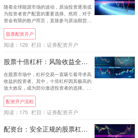
随着全球能源市场的波动，原油投资逐渐成
为投资者资产配置的重要选择。然而，对于
资金有限的散户而言，直接参与原油期货交
易门槛较高，原油配资便成为放大收益的常
股票配资开户
见方式。....
阅读：
129
栏目：
证券配资开户
股票十倍杠杆：风险收益全解析
在股票市场中，杠杆交易一直吸引着寻求高
收益的投资者。其中，十倍杠杆因其极高的
放大效应，成为部分激进投资者的选择。然
而，高收益背后往往伴随着高风险。本文将
配资开户流程
全面解析....
阅读：
175
栏目：
证券配资开户
配资台：安全正规的股票杠杆工具