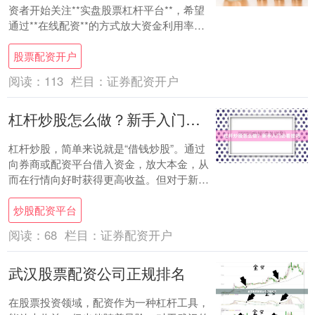
资者开始关注**实盘股票杠杆平台**，希望
通过**在线配资**的方式放大资金利用率，
实现收益最大化。然而，面对市场上众多
股票配资开户
的....
阅读：
113
栏目：
证券配资开户
杠杆炒股怎么做？新手入门必看技巧
杠杆炒股，简单来说就是“借钱炒股”。通过
向券商或配资平台借入资金，放大本金，从
而在行情向好时获得更高收益。但对于新手
而言，杠杆是一把双刃剑，用得好能加速盈
炒股配资平台
利，用....
阅读：
68
栏目：
证券配资开户
武汉股票配资公司正规排名
在股票投资领域，配资作为一种杠杆工具，