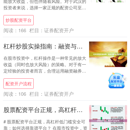
能放大收益，但也伴随着风险。对于武汉的
投资者来说，选择一家正规的配资公司至关
重要。本文将为您梳理武汉股票配资公司的
炒股配资平台
正规排名....
阅读：
166
栏目：
证券配资开户
杠杆炒股实操指南：融资与配资策略解析
在股市投资中，杠杆操作是一种常见的放大
收益（同时也放大风险）的策略。对于有一
定经验的投资者而言，合理运用融资融券或
场外配资，可以在市场行情向好时获得超额
配资开户流程
回报。本....
阅读：
106
栏目：
证券配资开户
股票配资平台正规，高杠杆低门槛安全可靠
# 股票配资平台正规，高杠杆低门槛安全可
靠：如何选择靠谱平台？ 在股市投资中，资