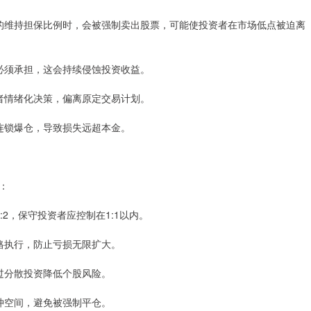
规定的维持担保比例时，会被强制卖出股票，可能使投资者在市场低点被迫离
亏都必须承担，这会持续侵蚀投资收益。
投资者情绪化决策，偏离原定交易计划。
发连锁爆仓，导致损失远超本金。
：
1:2，保守投资者应控制在1:1以内。
严格执行，防止亏损无限扩大。
通过分散投资降低个股风险。
缓冲空间，避免被强制平仓。