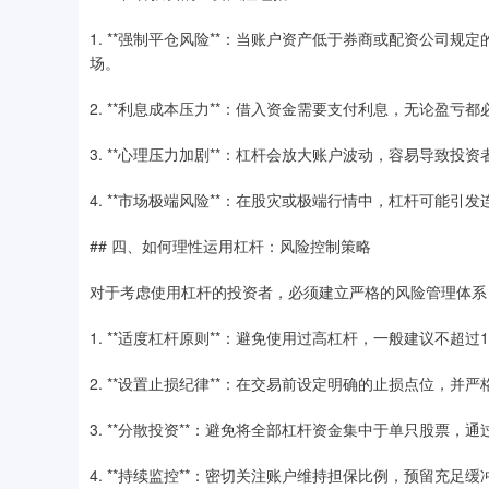
1. **强制平仓风险**：当账户资产低于券商或配资公司
场。
2. **利息成本压力**：借入资金需要支付利息，无论盈
3. **心理压力加剧**：杠杆会放大账户波动，容易导致
4. **市场极端风险**：在股灾或极端行情中，杠杆可能引
## 四、如何理性运用杠杆：风险控制策略
对于考虑使用杠杆的投资者，必须建立严格的风险管理体系
1. **适度杠杆原则**：避免使用过高杠杆，一般建议不超过
2. **设置止损纪律**：在交易前设定明确的止损点位，并
3. **分散投资**：避免将全部杠杆资金集中于单只股票，
4. **持续监控**：密切关注账户维持担保比例，预留充足