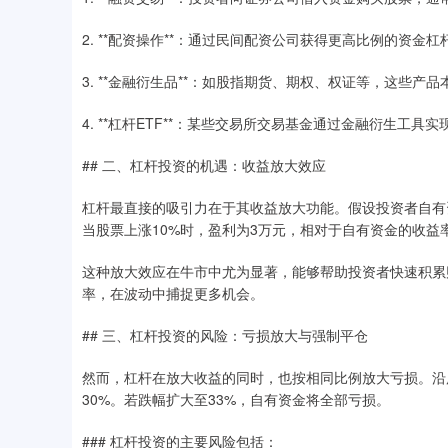
2. **配资操作**：通过民间配资公司获得更高比例的资金杠
3. **金融衍生品**：如股指期货、期权、权证等，这些产
4. **杠杆ETF**：某些交易所交易基金通过金融衍生工
## 二、杠杆投资的机遇：收益放大效应
杠杆最直接的吸引力在于其收益放大功能。假设投资者自有资金
当股票上涨10%时，盈利为3万元，相对于自有资金的收益率
这种放大效应在牛市中尤为显著，能够帮助投资者快速积累
率，在波动中捕捉更多机会。
## 三、杠杆投资的风险：亏损放大与强制平仓
然而，杠杆在放大收益的同时，也按相同比例放大亏损。沿
30%。若跌幅扩大至33%，自有资金将全部亏损。
### 杠杆投资的主要风险包括：