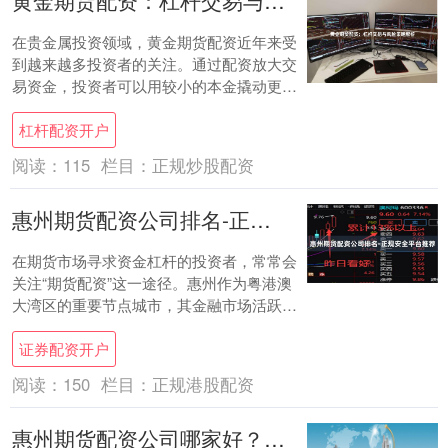
黄金期货配资：杠杆交易与风险策略解析
在贵金属投资领域，黄金期货配资近年来受
到越来越多投资者的关注。通过配资放大交
易资金，投资者可以用较小的本金撬动更大
的市场头寸，进而获取更高收益。然而，杠
杠杆配资开户
杆交易是....
阅读：
115
栏目：
正规炒股配资
惠州期货配资公司排名-正规安全平台推荐
在期货市场寻求资金杠杆的投资者，常常会
关注“期货配资”这一途径。惠州作为粤港澳
大湾区的重要节点城市，其金融市场活跃度
日益提升，各类期货配资服务也应运而生。
证券配资开户
然而，....
阅读：
150
栏目：
正规港股配资
惠州期货配资公司哪家好？正规安全低门槛服务