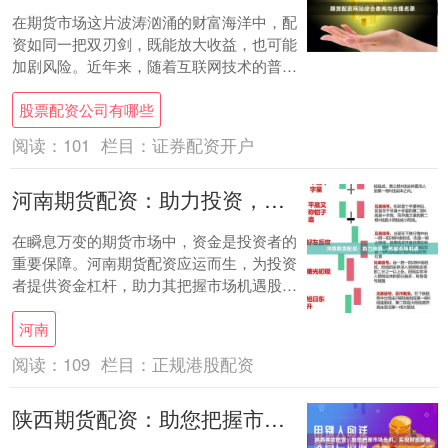
在期货市场这片波涛汹涌的财富海洋中，配
资如同一把双刃剑，既能放大收益，也可能
加剧风险。近年来，随着互联网技术的普
及，各类期货配资网站如雨后春笋般涌现，
股票配资公司有哪些
为投资者提....
阅读：
101
栏目：
证券配资开户
河南期货配资：助力投资，把握市场机遇
在瞬息万变的期货市场中，资金是投资者的
重要保障。河南期货配资应运而生，为投资
者提供资金杠杆，助力其把握市场机遇股票
配资实盘有哪些平台?，实现财富增值。 **
河南
资金....
阅读：
109
栏目：
正规港股配资
陕西期货配资：助您把握市场先机，实现财富增值