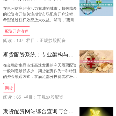
在惠州这座经济活力充沛的城市，越来越多
的投资者开始关注期货市场配资开户流程，
希望通过杠杆效应放大收益。然而，“惠州期
货配资公司哪家好？”成为许多投资者，尤其
配资开户流程
是新....
阅读：
137
栏目：
正规炒股配资
期货配资系统：专业架构与风控设计解析
在金融衍生品市场高速发展的今天股票配资
一般利息最低多少，期货配资作为一种特殊
的资金融通方式，在满足部分投资者杠杆需
求的同时，其背后支撑的业务系统——期货
期货
配资系统....
阅读：
65
栏目：
正规炒股配资
期货配资网站综合查询与合规名录