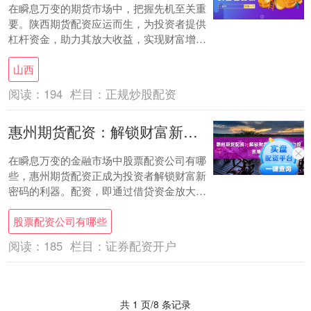
在瞬息万变的期货市场中，把握先机至关重
要。陕西期货配资应运而生，为投资者提供
杠杆资金，助力其放大收益，实现财富增
值。 **杠杆放大收益** 期货配资提供高达
山西
10....
阅读：
194
栏目：
正规炒股配资
惠州期货配资：解锁财富新密码，助力投资腾飞
在瞬息万变的金融市场中股票配资公司有哪
些，惠州期货配资正成为投资者解锁财富新
密码的利器。配资，即通过借贷资金放大投
资规模，从而提升收益率。 惠州期货配资平
股票配资公司有哪些
台提供....
阅读：
185
栏目：
证券配资开户
共 1 页/8 条记录