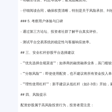
- 仔细阅读合同，确保权责清晰，特别是关于风险承担、纠
### 5. 考察用户体验与口碑
- 通过第三方论坛、投资者社群了解平台真实评价。
- 测试平台交易系统的稳定性与客服响应效率。
## 三、安全杠杆炒股平台选择建议
- **优先选择合规渠道**：如券商的融资融券业务，虽门
- **分散风险**：即使使用配资，也不建议将所有资金投入
- **理性使用杠杆**：新手建议从低杠杆（如2-3倍）开
## 四、风险提示
配资炒股属于高风险投资行为，投资者需注意：