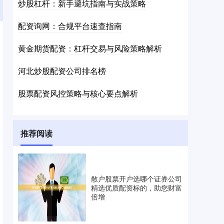
炒股杠杆：新手避坑指南与实战策略
配资询网：合规平台速查指南
黄金期货配资：杠杆交易与风险策略解析
河北炒股配资公司排名榜
股票配资风控策略与核心要点解析
推荐阅读
散户股票开户选哪个证券公司
精选优质配资标的，助您财富
倍增