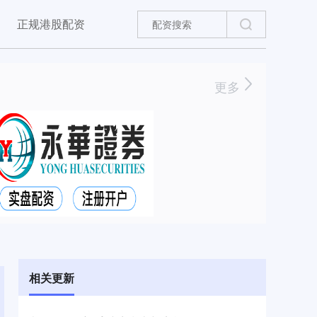
正规港股配资
更多
相关更新