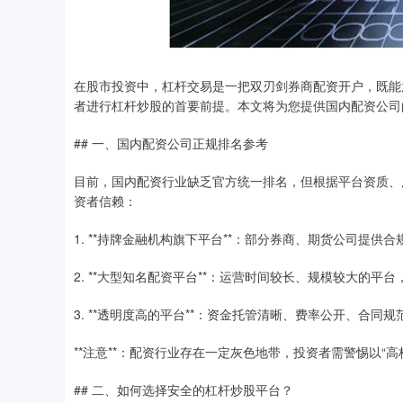
在股市投资中，杠杆交易是一把双刃剑券商配资开户，既能
者进行杠杆炒股的首要前提。本文将为您提供国内配资公司
## 一、国内配资公司正规排名参考
目前，国内配资行业缺乏官方统一排名，但根据平台资质、
资者信赖：
1. **持牌金融机构旗下平台**：部分券商、期货公司提
2. **大型知名配资平台**：运营时间较长、规模较大的平
3. **透明度高的平台**：资金托管清晰、费率公开、合同规
**注意**：配资行业存在一定灰色地带，投资者需警惕以“
## 二、如何选择安全的杠杆炒股平台？