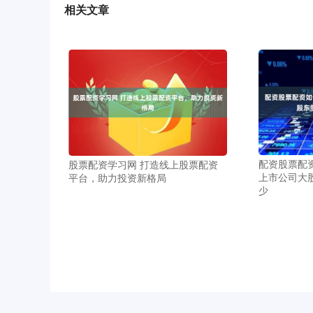
相关文章
配资股票配
股票配资学习网 打造线上股票配资
上市公司大
平台，助力投资新格局
少