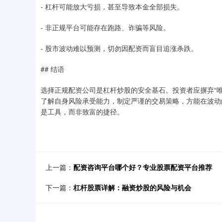
- 杠杆可能放大亏损，甚至导致本金全部损失。
- 非正规平台可能存在跑路、诈骗等风险。
- 股市波动难以预测，切勿因配资而盲目追涨杀跌。
## 结语
选择正规配资公司是杠杆炒股的安全基石。投资者应摒弃“
了解自身风险承受能力，制定严谨的交易策略，方能在波动
是工具，而非致富的捷径。
上一篇：
配资咨询平台哪个好？专业股票配资平台推荐
下一篇：
杠杆股票详解：融资炒股的风险与机会