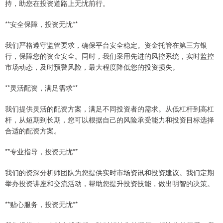
持，助您在投资道路上无忧前行。
**安全保障，投资无忧**
我们严格遵守监管要求，确保平台安全稳定。资金托管在第三方银
行，保障您的资金安全。同时，我们采用先进的风控系统，实时监控
市场动态，及时预警风险，最大程度降低您的投资损失。
**灵活配资，满足需求**
我们提供灵活的配资方案，满足不同投资者的需求。从低杠杆到高杠
杆，从短期到长期，您可以根据自己的风险承受能力和投资目标选择
合适的配资方案。
**专业指导，投资无忧**
我们的资深分析师团队为您提供实时市场资讯和投资建议。我们定期
举办投资讲座和交流活动，帮助您提升投资技能，做出明智的决策。
**贴心服务，投资无忧**