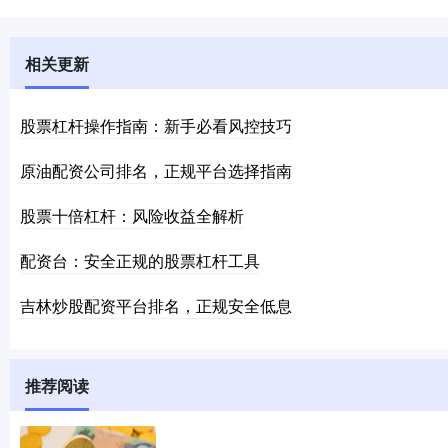
相关更新
股票杠杆操作指南：新手必看风控技巧
原油配资公司排名，正规平台选择指南
股票十倍杠杆：风险收益全解析
配资台：安全正规的股票杠杆工具
吉林炒股配资平台排名，正规安全低息
推荐阅读