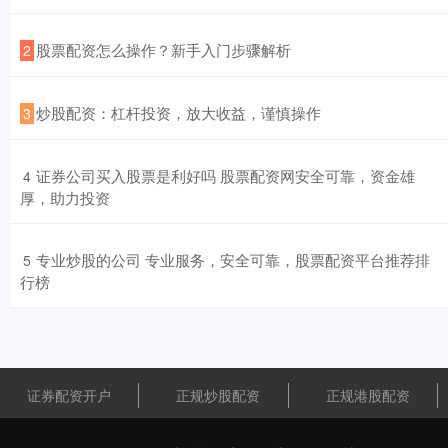
​股票配资怎么操作？新手入门步骤解析
2
​炒股配资：杠杆投资，放大收益，谨慎操作
3
​证券公司买入股票是利好吗 股票配资网安全可靠，资金雄
4
厚，助力投资
​专业炒股的公司 专业服务，安全可靠，股票配资平台推荐排
5
行榜
证券配资开户
正规炒股配资
正规港股配资