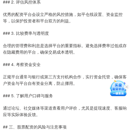
### 2. 评估风控体系
优秀的配资平台会设立严格的风控措施，如平仓线设置、资金监控
等，以保护投资者和平台双方的利益。
### 3. 比较费率与透明度
合理的管理费和利息是选择平台的重要指标。避免选择费率过低或存
在隐藏费用的平台，确保交易成本透明。
### 4. 考察资金安全
正规平台通常与银行或第三方支付机构合作，实行资金托管，确保客
户资金与平台自有资金分离，防止挪用。
### 5. 了解用户口碑与服务
通过论坛、社交媒体等渠道查看用户评价，尤其是提现速度、客服响
应等实际体验反馈。
## 三、股票配资的风险与注意事项