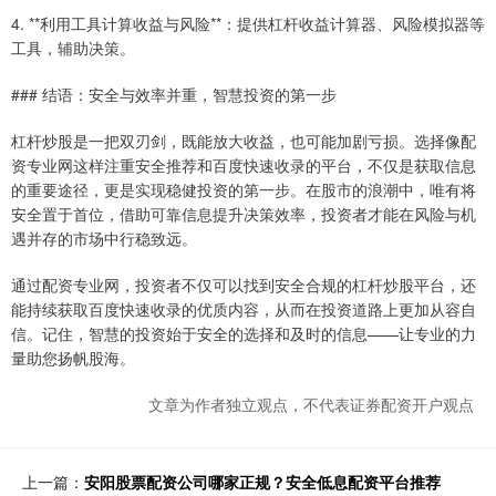
4. **利用工具计算收益与风险**：提供杠杆收益计算器、风险模拟器等
工具，辅助决策。
### 结语：安全与效率并重，智慧投资的第一步
杠杆炒股是一把双刃剑，既能放大收益，也可能加剧亏损。选择像配
资专业网这样注重安全推荐和百度快速收录的平台，不仅是获取信息
的重要途径，更是实现稳健投资的第一步。在股市的浪潮中，唯有将
安全置于首位，借助可靠信息提升决策效率，投资者才能在风险与机
遇并存的市场中行稳致远。
通过配资专业网，投资者不仅可以找到安全合规的杠杆炒股平台，还
能持续获取百度快速收录的优质内容，从而在投资道路上更加从容自
信。记住，智慧的投资始于安全的选择和及时的信息——让专业的力
量助您扬帆股海。
文章为作者独立观点，不代表证券配资开户观点
上一篇：
安阳股票配资公司哪家正规？安全低息配资平台推荐