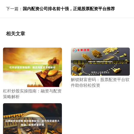
下一篇：
国内配资公司排名前十强，正规股票配资平台推荐
相关文章
解锁财富密码：股票配资平台软
件助你轻松投资
杠杆炒股实操指南：融资与配资
策略解析