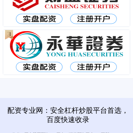
配资专业网：安全杠杆炒股平台首选，
百度快速收录