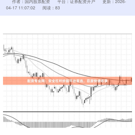
作者：国内股票配资
平台：证券配资开户
更新：2026-
04-17 11:07:02
阅读：83